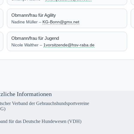
Obmann/frau für Agility
Nadine Müller –
KG-Bonn@gmx.net
Obmann/frau für Jugend
Nicole Walther –
1vorsitzende@hsv-raba.de
zliche Informationen
scher Verband der Gebrauchshundsportvereine
G)
band für das Deutsche Hundewesen (VDH)