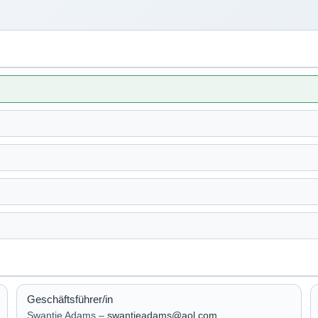
Geschäftsführer/in
Swantje Adams –
swantjeadams@aol.com