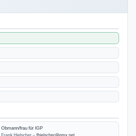
Obmann/frau für IGP
Frank Hielscher –
fhielscher@gmx.net