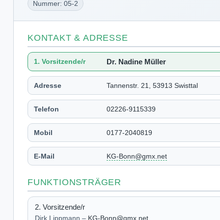
Nummer: 05-2
KONTAKT & ADRESSE
1. Vorsitzende/r
Dr. Nadine Müller
Adresse
Tannenstr. 21, 53913 Swisttal
Telefon
02226-9115339
Mobil
0177-2040819
E-Mail
KG-Bonn@gmx.net
FUNKTIONSTRÄGER
2. Vorsitzende/r
Dirk Lippmann –
KG-Bonn@gmx.net