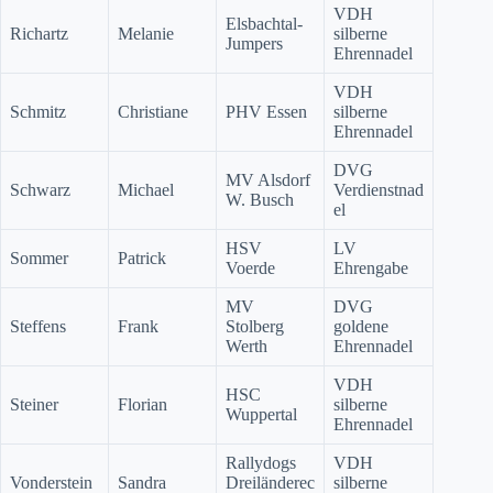
VDH
Elsbachtal-
Richartz
Melanie
silberne
Jumpers
Ehrennadel
VDH
Schmitz
Christiane
PHV Essen
silberne
Ehrennadel
DVG
MV Alsdorf
Schwarz
Michael
Verdienstnad
W. Busch
el
HSV
LV
Sommer
Patrick
Voerde
Ehrengabe
MV
DVG
Steffens
Frank
Stolberg
goldene
Werth
Ehrennadel
VDH
HSC
Steiner
Florian
silberne
Wuppertal
Ehrennadel
Rallydogs
VDH
Vonderstein
Sandra
Dreiländerec
silberne