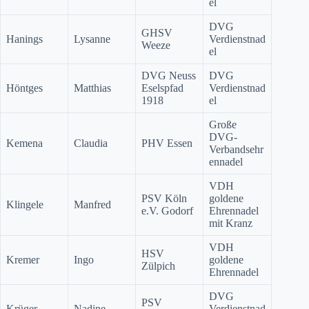
el
DVG
GHSV
Hanings
Lysanne
Verdienstnad
Weeze
el
DVG Neuss
DVG
Höntges
Matthias
Eselspfad
Verdienstnad
1918
el
Große
DVG-
Kemena
Claudia
PHV Essen
Verbandsehr
ennadel
VDH
PSV Köln
goldene
Klingele
Manfred
e.V. Godorf
Ehrennadel
mit Kranz
VDH
HSV
Kremer
Ingo
goldene
Zülpich
Ehrennadel
DVG
PSV
Krüger
Nadine
Verdienstnad