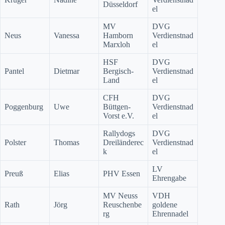
Düsseldorf
el
MV
DVG
Neus
Vanessa
Hamborn
Verdienstnad
Marxloh
el
HSF
DVG
Pantel
Dietmar
Bergisch-
Verdienstnad
Land
el
CFH
DVG
Poggenburg
Uwe
Büttgen-
Verdienstnad
Vorst e.V.
el
Rallydogs
DVG
Polster
Thomas
Dreiländerec
Verdienstnad
k
el
LV
Preuß
Elias
PHV Essen
Ehrengabe
MV Neuss
VDH
Rath
Jörg
Reuschenbe
goldene
rg
Ehrennadel