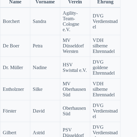
Name
Vorname
Verein
Ehrung
Agility-
DVG
Team-
Borchert
Sandra
Verdienstnad
Cologne
el
e.V.
MV
VDH
De Boer
Petra
Düsseldorf
silberne
Wersten
Ehrennadel
DVG
HSV
Dr. Müller
Nadine
goldene
Swisttal e.V.
Ehrennadel
MV
VDH
Entholzner
Silke
Oberhausen
silberne
Süd
Ehrennadel
DVG
Oberhausen
Förster
David
Verdienstnad
Süd
el
DVG
PSV
Gilbert
Astrid
Verdienstnad
Düsseldorf